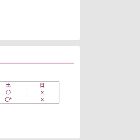
土
日
〇
×
〇*
×