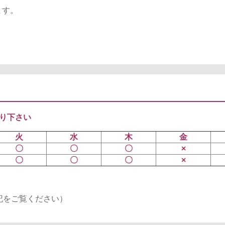
ます。
り下さい
火
水
木
金
〇
〇
〇
×
〇
〇
〇
×
記をご覧ください）