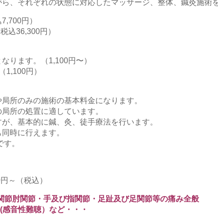
がら、それぞれの状態に対応したマッサージ、整体、鍼灸施術
7,700円）
税込36,300円）
ります。（1,100円〜）
1,100円）
や局所のみの施術の基本料金になります。
の局所の処置に適しています。
すが、基本的に鍼、灸、徒手療法を行います。
も同時に行えます。
です。
00円～（税込）
関節肘関節・手及び指関節・足趾及び足関節等の痛み全般
聴(感音性難聴）など・・・