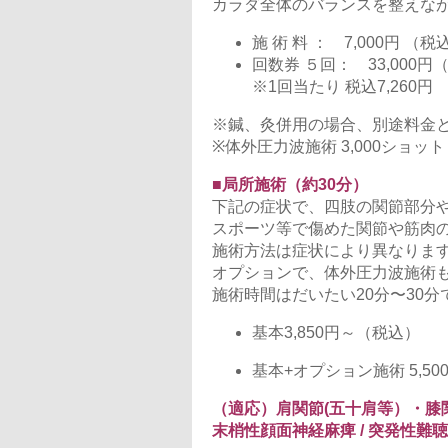
カラダ全体のバランスを整えな
施 術 料 ： 7,000円 （税込
回数券 ５回： 33,000円（
※1回当たり 税込7,260円
※鍼、灸併用の場合、別途料金とな
※体外圧力波施術 3,000ショット（
■局所施術（約30分）
下記の症状で、四肢の関節部分
スポーツ等で傷めた関節や筋肉
施術方法は症状により異なりま
オプションで、体外圧力波施術
施術時間はだいたい20分〜30分
基本3,850円～（税込）
基本+オプション施術 5,5
（適応）肩関節(五十肩等）・膝
末梢性顔面神経麻痺 / 突発性難